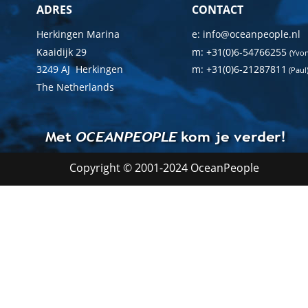
ADRES
CONTACT
Herkingen Marina
e: info@oceanpeople.nl
Kaaidijk 29
m: +31(0)6-54766255 
(Yvo
3249 AJ  Herkingen
m: +31(0)6-21287811
 (Paul
The Netherlands
Met 
OCEANPEOPLE
 kom je verder!
Copyright © 2001-2024 OceanPeople