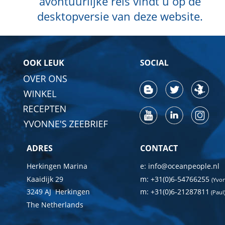
avontuurlijke reis vindt u op de 
desktopversie van deze website.
OOK LEUK
ADRES
CONTACT
Herkingen Marina
e: info@oceanpeople.nl
Kaaidijk 29
m: +31(0)6-54766255 
(Yvo
3249 AJ  Herkingen
m: +31(0)6-21287811
 (Paul
The Netherlands