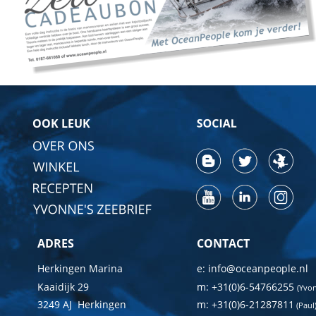
OOK LEUK
ADRES
CONTACT
Herkingen Marina
e: info@oceanpeople.nl
Kaaidijk 29
m: +31(0)6-54766255 
(Yvo
3249 AJ  Herkingen
m: +31(0)6-21287811
 (Paul