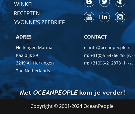
ADRES
CONTACT
Herkingen Marina
e: info@oceanpeople.nl
Kaaidijk 29
m: +31(0)6-54766255 
(Yvo
3249 AJ  Herkingen
m: +31(0)6-21287811
 (Paul
The Netherlands
Met 
OCEANPEOPLE
 kom je verder!
Copyright © 2001-2024 OceanPeople