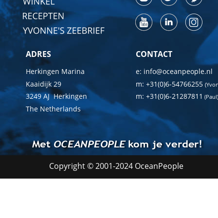
ADRES
CONTACT
Herkingen Marina
e: info@oceanpeople.nl
Kaaidijk 29
m: +31(0)6-54766255 
(Yvo
3249 AJ  Herkingen
m: +31(0)6-21287811
 (Paul
The Netherlands
Met 
OCEANPEOPLE
 kom je verder!
Copyright © 2001-2024 OceanPeople